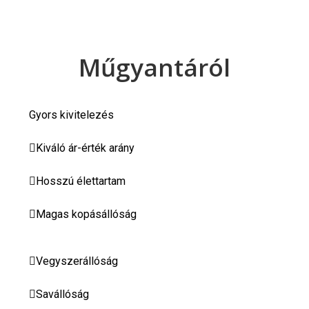
Műgyantáról
Gyors kivitelezés
Kiváló ár-érték arány
Hosszú élettartam
Magas kopásállóság
Vegyszerállóság
Savállóság